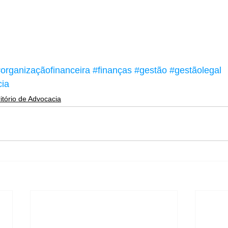
organizaçãofinanceira
#finanças
#gestão
#gestãolegal
cia
itório de Advocacia