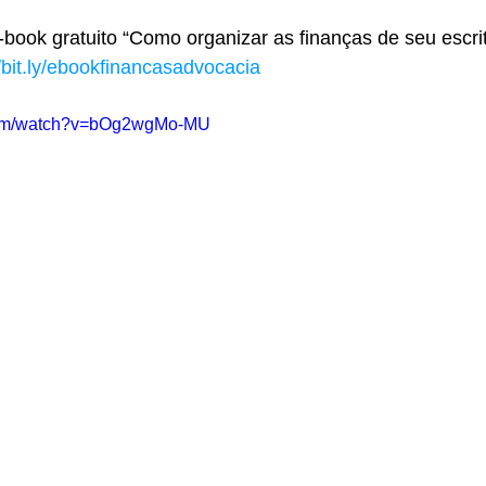
ook gratuito “Como organizar as finanças de seu escrit
//bit.ly/ebookfinancasadvocacia
.com/watch?v=bOg2wgMo-MU