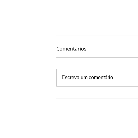
Comentários
Escreva um comentário
Os 6 Maiores ERROS nas
declarações de Missão,
Visão e Valores
Fale conosco:
E-mail:
atendimento@duolinea.com