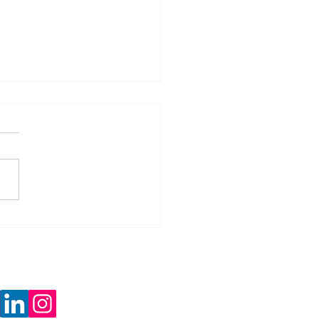
são de Planejamento
atégico PFSRS
ogados
as redes sociais: