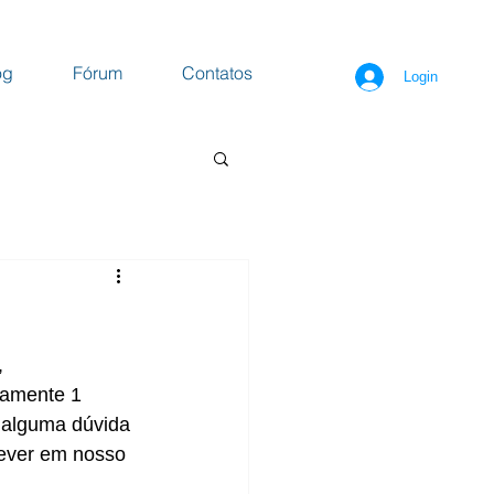
og
Fórum
Contatos
Login
 
damente 1 
 alguma dúvida 
rever em nosso 