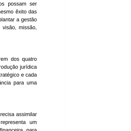
os possam ser 
esmo êxito das 
antar a gestão 
 visão, missão, 
rem dos quatro 
odução jurídica 
ratégico e cada 
ância para uma 
ecisa assimilar 
representa um 
nanceira para 