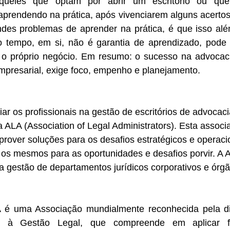
queles que optam por abrir um escritório ou qu
prendendo na prática, após vivenciarem alguns acertos 
des problemas de aprender na prática, é que isso al
tempo, em si, não é garantia de aprendizado, pode p
 o próprio negócio. Em resumo: o sucesso na advocaci
mpresarial, exige foco, empenho e planejamento.
ar os profissionais na gestão de escritórios de advocaci
 ALA (Association of Legal Administrators). Esta assoc
e prover soluções para os desafios estratégicos e operac
os mesmos para as oportunidades e desafios porvir. A
na gestão de departamentos jurídicos corporativos e órg
 é uma Associação mundialmente reconhecida pela di
s à Gestão Legal, que compreende em aplicar fe