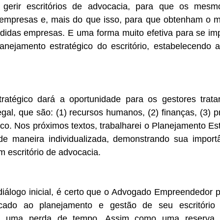
 gerir escritórios de advocacia, para que os mesm
empresas e, mais do que isso, para que obtenham o m
idas empresas. E uma forma muito efetiva para se impl
lanejamento estratégico do escritório, estabelecendo a
ratégico dará a oportunidade para os gestores trata
gal, que são: (1) recursos humanos, (2) finanças, (3) pr
dico. Nos próximos textos, trabalharei o Planejamento Est
de maneira individualizada, demonstrando sua import
um escritório de advocacia.
iálogo inicial, é certo que o Advogado Empreendedor pr
ado ao planejamento e gestão de seu escritório 
ca uma perda de tempo. Assim como uma reserva fi