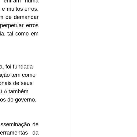
e entram numa 
e muitos erros. 
ém de demandar 
erpetuar erros 
a, tal como em 
a, foi fundada 
iação tem como 
ionais de seus 
 ALA também 
ãos do governo.
sseminação de 
rramentas da 