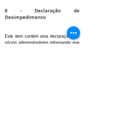
8 - Declaração de 
Desimpedimento
Este item contém uma declaração dos 
sócios administradores informando que 
não possuem nenhum impedimento 
para exercer a administração da 
empresa .
Exemplo:
CLÁUSULA  DÉCIMA TERCEIRA. O(s) 
Administrador (es) declara(m), sob as 
penas da lei, que não estão impedido 