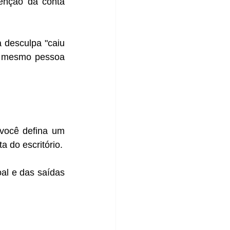
enção da conta 
desculpa "caiu 
té mesmo pessoa 
você defina um 
a do escritório.
al e das saídas 