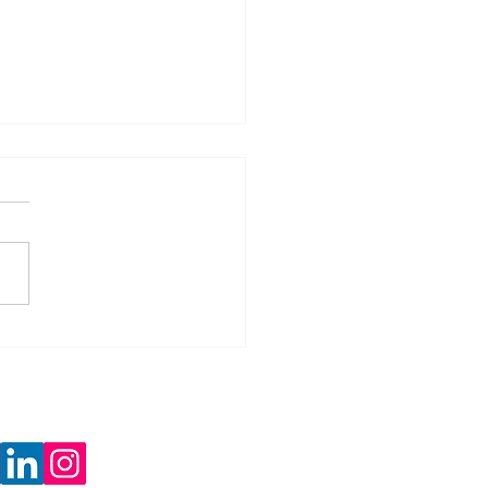
assos para alavancar
retorno financeiro
ndo na gestão de ativos
as redes sociais: