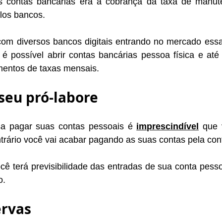
s contas bancárias era a cobrança da taxa de manut
los bancos. 
om diversos bancos digitais entrando no mercado essa 
je é possível abrir contas bancárias pessoa física e a
mentos de taxas mensais.
 seu pró-labore
a pagar suas contas pessoais é 
imprescindível
 que 
trário você vai acabar pagando as suas contas pela cont
ê terá previsibilidade das entradas de sua conta pesso
o.
ervas