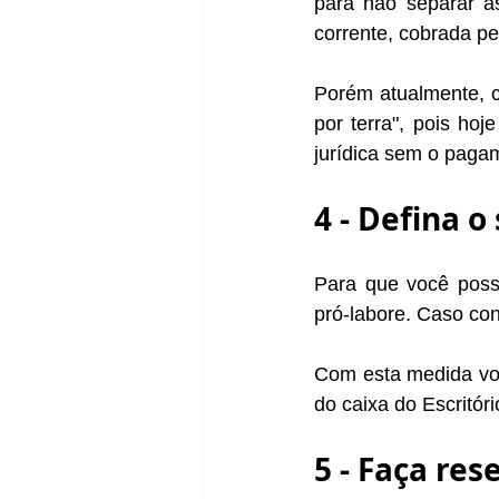
para não separar a
corrente, cobrada pe
Porém atualmente, c
por terra", pois ho
jurídica sem o paga
4 - Defina o
Para que você poss
pró-labore. Caso con
Com esta medida voc
do caixa do Escritóri
5 - Faça res