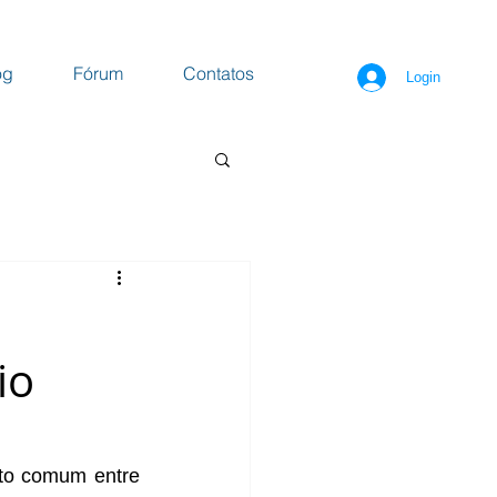
og
Fórum
Contatos
Login
io
to comum entre 